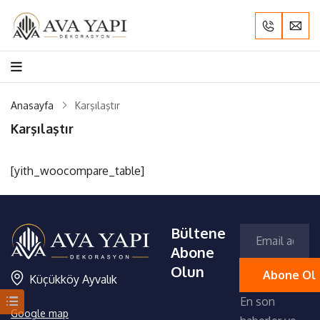
Anasayfa
Karşılaştır
Karşılaştır
[yith_woocompare_table]
Bültene
Abone
Olun
Küçükköy Ayvalık
En son
Google map