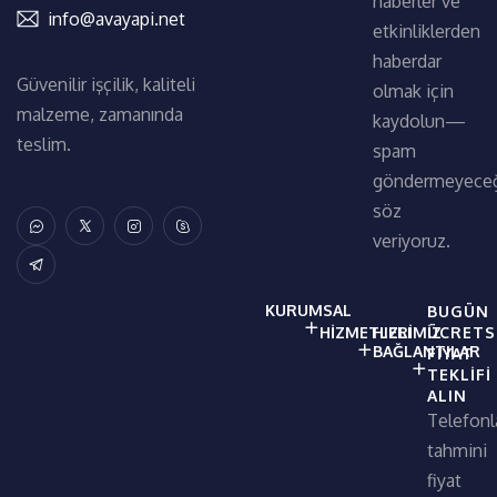
haberler ve
info@avayapi.net
etkinliklerden
haberdar
Güvenilir işçilik, kaliteli
olmak için
malzeme, zamanında
kaydolun—
teslim.
spam
göndermeyece
söz
veriyoruz.
KURUMSAL
BUGÜN
HIZMETLERIMIZ
HIZLI
ÜCRETS
BAĞLANTILAR
FIYAT
TEKLIFI
ALIN
Telefonl
tahmini
fiyat