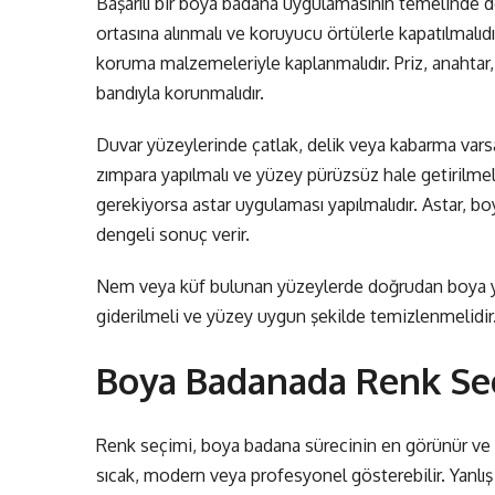
Başarılı bir boya badana uygulamasının temelinde 
ortasına alınmalı ve koruyucu örtülerle kapatılmalı
koruma malzemeleriyle kaplanmalıdır. Priz, anahtar,
bandıyla korunmalıdır.
Duvar yüzeylerinde çatlak, delik veya kabarma var
zımpara yapılmalı ve yüzey pürüzsüz hale getirilmel
gerekiyorsa astar uygulaması yapılmalıdır. Astar, b
dengeli sonuç verir.
Nem veya küf bulunan yüzeylerde doğrudan boya y
giderilmeli ve yüzey uygun şekilde temizlenmelidir. 
Boya Badanada Renk Seç
Renk seçimi, boya badana sürecinin en görünür ve en
sıcak, modern veya profesyonel gösterebilir. Yanlış