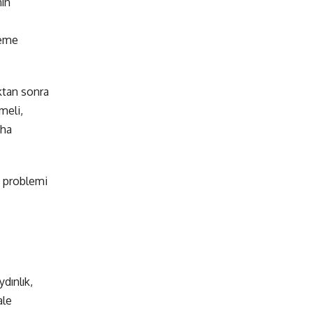
ın
leme
ktan sonra
meli,
aha
 problemi
dınlık,
ale