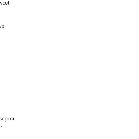
evcut
ve
 seçimi
r