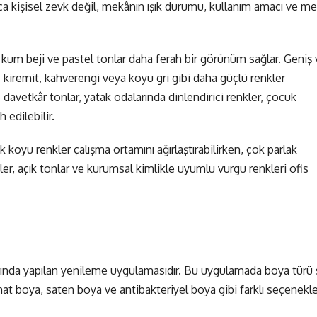
zca kişisel zevk değil, mekânın ışık durumu, kullanım amacı ve m
, kum beji ve pastel tonlar daha ferah bir görünüm sağlar. Geniş 
ili, kiremit, kahverengi veya koyu gri gibi daha güçlü renkler
e davetkâr tonlar, yatak odalarında dinlendirici renkler, çocuk
 edilebilir.
k koyu renkler çalışma ortamını ağırlaştırabilirken, çok parlak
kler, açık tonlar ve kurumsal kimlikle uyumlu vurgu renkleri ofis
larında yapılan yenileme uygulamasıdır. Bu uygulamada boya türü
mat boya, saten boya ve antibakteriyel boya gibi farklı seçenekle