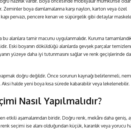
doğru hazırlık vardır. Boya öncesinde mobilyalar mümkünse odan
dır. Zeminler boya damlamalarına karşı naylon, karton veya özel
 kapı pervazı, pencere kenarı ve süpürgelik gibi detaylar maske
sa bu alanlara tamir macunu uygulanmalıdır. Kuruma tamamlandı
idir. Eski boyanın döküldüğü alanlarda gevşek parçalar temizlen
oyanın yüzeye daha iyi tutunmasını sağlar ve renk geçişlerinde d
apmak doğru değildir. Önce sorunun kaynağı belirlenmeli, nem
Aksi halde yeni boya kısa sürede kabarabilir veya lekelenebilir.
imi Nasıl Yapılmalıdır?
 etkili aşamalarından biridir. Doğru renk, mekânı daha geniş, ay
 renk seçimi ise alanı olduğundan küçük, karanlık veya yorucu h