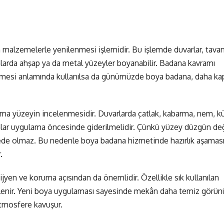
malzemelerle yenilenmesi işlemidir. Bu işlemde duvarlar, tavan
umlarda ahşap ya da metal yüzeyler boyanabilir. Badana kavramı
nmesi anlamında kullanılsa da günümüzde boya badana, daha ka
ma yüzeyin incelenmesidir. Duvarlarda çatlak, kabarma, nem, kü
lar uygulama öncesinde giderilmelidir. Çünkü yüzey düzgün değ
iyede olmaz. Bu nedenle boya badana hizmetinde hazırlık aşaması
.
ijyen ve koruma açısından da önemlidir. Özellikle sık kullanılan
ekelenir. Yeni boya uygulaması sayesinde mekân daha temiz görünü
 atmosfere kavuşur.