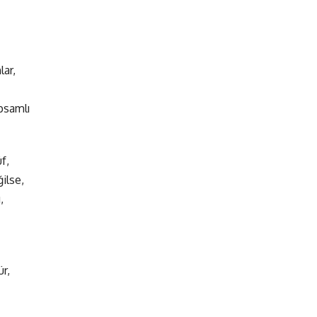
lar,
psamlı
f,
ilse,
,
r,