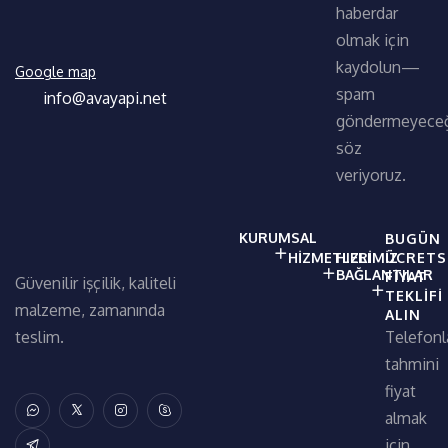
haberdar
olmak için
kaydolun—
Google map
spam
info@avayapi.net
göndermeyece
söz
veriyoruz.
KURUMSAL
BUGÜN
HIZMETLERIMIZ
HIZLI
ÜCRETS
BAĞLANTILAR
FIYAT
Güvenilir işçilik, kaliteli
TEKLIFI
malzeme, zamanında
ALIN
Telefonl
teslim.
tahmini
fiyat
almak
için