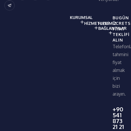
KURUMSAL
BUGÜN
HIZMETLERIMIZ
HIZLI
ÜCRETS
BAĞLANTILAR
FIYAT
TEKLIFI
ALIN
Telefonl
tahmini
fiyat
almak
için
bizi
arayın.
+90
541
873
21 21