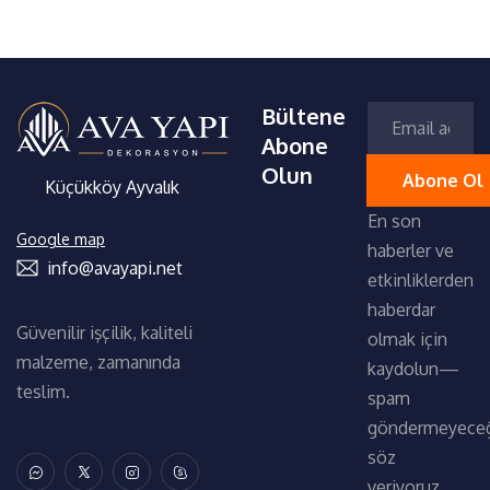
Bültene
Abone
Olun
Küçükköy Ayvalık
En son
Google map
haberler ve
info@avayapi.net
etkinliklerden
haberdar
Güvenilir işçilik, kaliteli
olmak için
malzeme, zamanında
kaydolun—
teslim.
spam
göndermeyece
söz
veriyoruz.