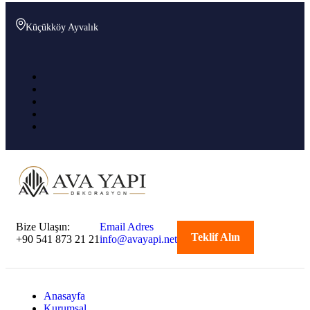
Küçükköy Ayvalık
Bize Ulaşın:
Email Adres
Teklif Alın
+90 541 873 21 21
info@avayapi.net
Anasayfa
Kurumsal