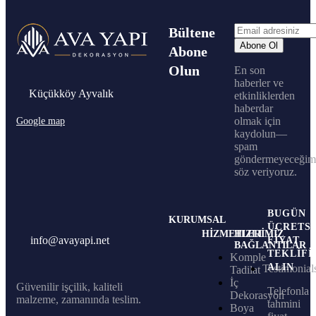
Bültene
Abone
Olun
En son
haberler ve
Küçükköy Ayvalık
etkinliklerden
haberdar
olmak için
Google map
kaydolun—
spam
göndermeyeceğim
söz veriyoruz.
BUGÜN
KURUMSAL
ÜCRETSI
HIZMETLERIMIZ
HIZLI
info@avayapi.net
FIYAT
BAĞLANTILAR
TEKLIFI
Komple
ALIN
Testimonial
Tadilat
İç
Güvenilir işçilik, kaliteli
Telefonla
Dekorasyon
malzeme, zamanında teslim.
tahmini
Boya