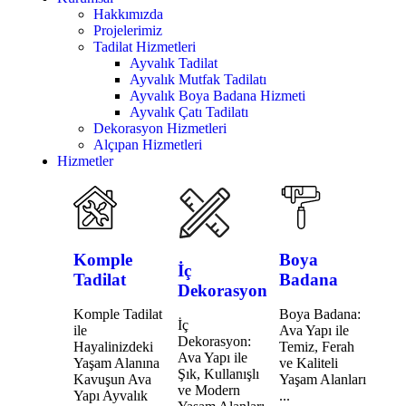
Hakkımızda
Projelerimiz
Tadilat Hizmetleri
Ayvalık Tadilat
Ayvalık Mutfak Tadilatı
Ayvalık Boya Badana Hizmeti
Ayvalık Çatı Tadilatı
Dekorasyon Hizmetleri
Alçıpan Hizmetleri
Hizmetler
Komple
Boya
İç
Tadilat
Badana
Dekorasyon
Komple Tadilat
Boya Badana:
İç
ile
Ava Yapı ile
Dekorasyon:
Hayalinizdeki
Temiz, Ferah
Ava Yapı ile
Yaşam Alanına
ve Kaliteli
Şık, Kullanışlı
Kavuşun Ava
Yaşam Alanları
ve Modern
Yapı Ayvalık
...