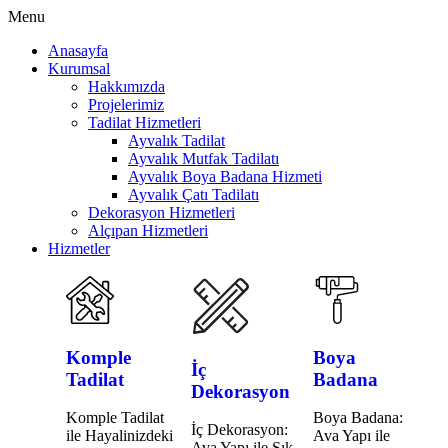
Menu
Anasayfa
Kurumsal
Hakkımızda
Projelerimiz
Tadilat Hizmetleri
Ayvalık Tadilat
Ayvalık Mutfak Tadilatı
Ayvalık Boya Badana Hizmeti
Ayvalık Çatı Tadilatı
Dekorasyon Hizmetleri
Alçıpan Hizmetleri
Hizmetler
Komple
Boya
İç
Tadilat
Badana
Dekorasyon
Komple Tadilat
Boya Badana:
İç Dekorasyon:
ile Hayalinizdeki
Ava Yapı ile
Ava Yapı ile Şık,